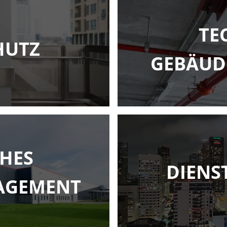
TE
HUTZ
GEBÄUD
HES
DIENS
AGEMENT